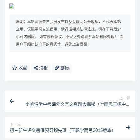
声明：
本站资源来自会员发布以及互联网公开收集，不代表本站
立场，仅限学习交流使用，请遵循相关法律法规，请在下载后24
小时内删除。 如有侵权争议、不妥之处请联系本站删除处理！ 请
用户仔细辨认内容的真实性，避免上当受骗！
收藏
海报
链接
上一篇
小帆课堂中考课外文言文真题大揭秘（学而思王帆中学
文言文翻译技巧）
下一篇
初三新生语文暑假预习领先班（王帆学而思2015版本）