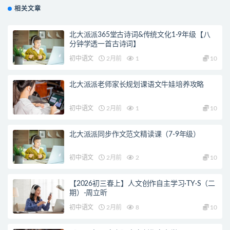
相关文章
北大派派365堂古诗词&传统文化1-9年级【八
分钟学透一首古诗词】
初中语文
2月前
1
10
北大派派老师家长规划课语文牛娃培养攻略
初中语文
2月前
1
10
北大派派同步作文范文精读课（7-9年级）
初中语文
2月前
2
10
【2026初三春上】人文创作自主学习·TY·S（二
期）-周立昕
初中语文
2月前
8
10