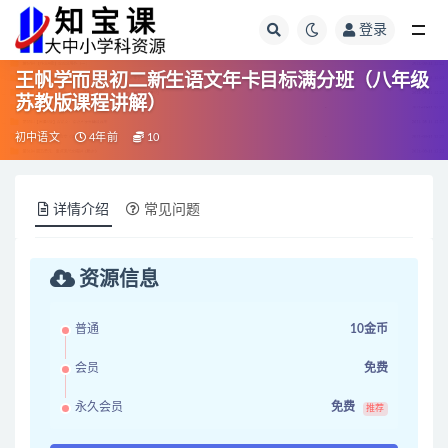
登录
全部
王帆学而思初二新生语文年卡目标满分班（八年级
苏教版课程讲解）
初中语文
4年前
10
详情介绍
常见问题
资源信息
普通
10金币
会员
免费
永久会员
免费
推荐