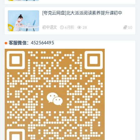
[夸克云网盘]北大派派阅读素养提升课初中
初中语文
6月前
28
10
客服微信：452564495