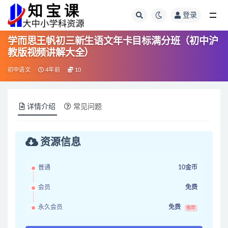
登录
全部
学而思王帆初三新生语文年卡目标满分班（初中沪
教版视频讲解大全）
初中语文
4年前
10
详情介绍
常见问题
资源信息
普通
10金币
会员
免费
永久会员
免费
推荐