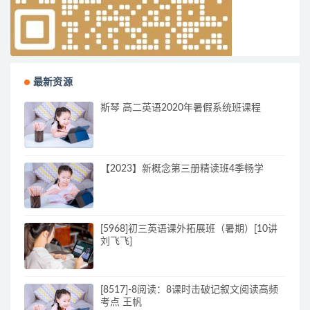
最新资源
斯琴 高二英语2020年暑假系统班课程
【2023】新概念第三册精读班4季畅学
[5968]初三英语课外拓展班（暑期）[10讲
刘飞飞]
[8517]-8阅读：8课时击破记叙文阅读高频
考点 王帆