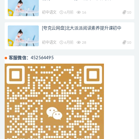
初中语文
6月前
16
10
[夸克云网盘]北大派派阅读素养提升课初中
初中语文
6月前
28
10
客服微信：452564495