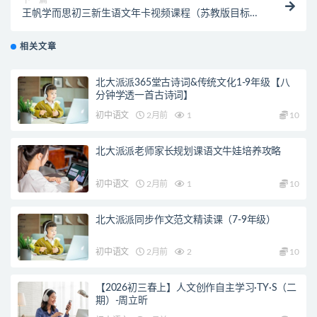
下一篇
王帆学而思初三新生语文年卡视频课程（苏教版目标满
分班高清视频）
相关文章
北大派派365堂古诗词&传统文化1-9年级【八
分钟学透一首古诗词】
初中语文
2月前
1
10
北大派派老师家长规划课语文牛娃培养攻略
初中语文
2月前
1
10
北大派派同步作文范文精读课（7-9年级）
初中语文
2月前
2
10
【2026初三春上】人文创作自主学习·TY·S（二
期）-周立昕