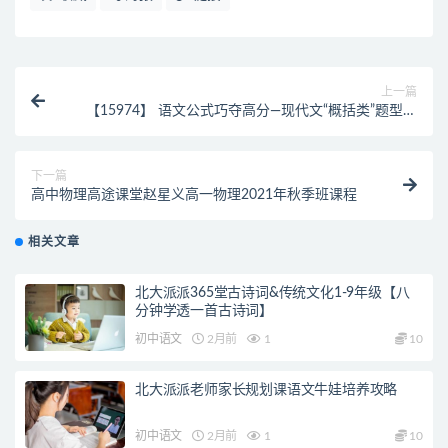
上一篇
【15974】 语文公式巧夺高分—现代文“概括类”题型解
答
下一篇
高中物理高途课堂赵星义高一物理2021年秋季班课程
相关文章
北大派派365堂古诗词&传统文化1-9年级【八
分钟学透一首古诗词】
初中语文
2月前
1
10
北大派派老师家长规划课语文牛娃培养攻略
初中语文
2月前
1
10