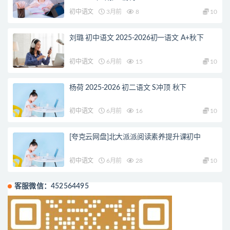
初中语文
3月前
8
10
刘璐 初中语文 2025-2026初一语文 A+秋下
初中语文
6月前
15
10
杨荷 2025-2026 初二语文 S冲顶 秋下
初中语文
6月前
16
10
[夸克云网盘]北大派派阅读素养提升课初中
初中语文
6月前
28
10
客服微信：452564495