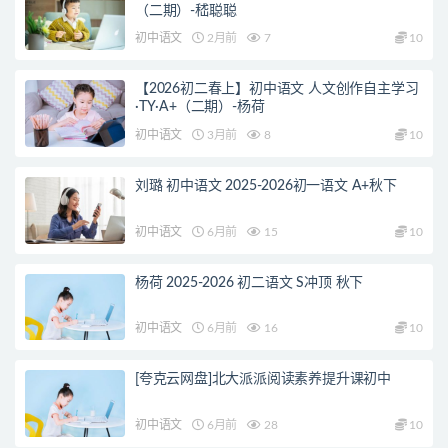
（二期）-嵇聪聪
初中语文
2月前
7
10
【2026初二春上】初中语文 人文创作自主学习
·TY·A+（二期）-杨荷
初中语文
3月前
8
10
刘璐 初中语文 2025-2026初一语文 A+秋下
初中语文
6月前
15
10
杨荷 2025-2026 初二语文 S冲顶 秋下
初中语文
6月前
16
10
[夸克云网盘]北大派派阅读素养提升课初中
初中语文
6月前
28
10