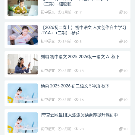
（二期）-嵇聪聪
初中语文
2月前
7
10
【2026初二春上】初中语文 人文创作自主学习
·TY·A+（二期）-杨荷
初中语文
3月前
8
10
刘璐 初中语文 2025-2026初一语文 A+秋下
初中语文
6月前
15
10
杨荷 2025-2026 初二语文 S冲顶 秋下
初中语文
6月前
16
10
[夸克云网盘]北大派派阅读素养提升课初中
初中语文
6月前
28
10