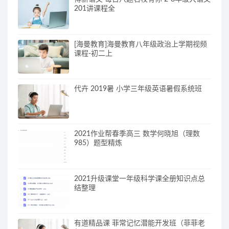
201讲课程全
[海曼教育]海曼教育八年级政治上学期视频
课程-初二上
代卉 2019暑 小学三年级英语暑假系统班
2021作业帮春季高三 数学何晓旭（理数
985）题型精炼
2021升级课堂一年级科学课全册知识点总
结整理
有道精品课 菲常记忆潜能开发班（菲菲老