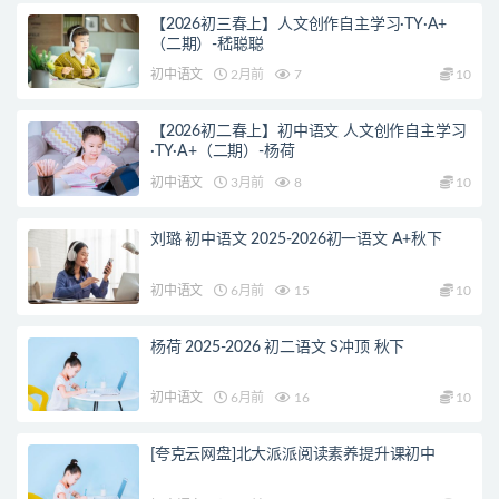
【2026初三春上】人文创作自主学习·TY·A+
（二期）-嵇聪聪
初中语文
2月前
7
10
【2026初二春上】初中语文 人文创作自主学习
·TY·A+（二期）-杨荷
初中语文
3月前
8
10
刘璐 初中语文 2025-2026初一语文 A+秋下
初中语文
6月前
15
10
杨荷 2025-2026 初二语文 S冲顶 秋下
初中语文
6月前
16
10
[夸克云网盘]北大派派阅读素养提升课初中