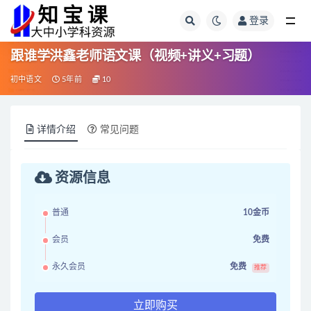
登录
全部
跟谁学洪鑫老师语文课（视频+讲义+习题）
初中语文
5年前
10
详情介绍
常见问题
资源信息
普通
10金币
会员
免费
永久会员
免费
推荐
立即购买