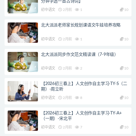
分钟学透一首古诗词】
初中语文
2月前
1
10
北大派派老师家长规划课语文牛娃培养攻略
初中语文
2月前
1
10
北大派派同步作文范文精读课（7-9年级）
初中语文
2月前
2
10
【2026初三春上】人文创作自主学习·TY·S（二
期）-周立昕
初中语文
2月前
8
10
【2026初三春上】人文创作自主学习·TY·A+
（一期）-宋北平
初中语文
2月前
7
10