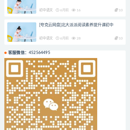
初中语文
6月前
16
10
[夸克云网盘]北大派派阅读素养提升课初中
初中语文
6月前
28
10
客服微信：452564495