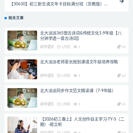
【30630】初三新生语文年卡目标满分班（苏教版）【,
王帆】
相关文章
北大派派365堂古诗词&传统文化1-9年级【八
分钟学透一首古诗词】
初中语文
2月前
1
10
北大派派老师家长规划课语文牛娃培养攻略
初中语文
2月前
1
10
北大派派同步作文范文精读课（7-9年级）
初中语文
2月前
2
10
【2026初三春上】人文创作自主学习·TY·S（二
期）-周立昕