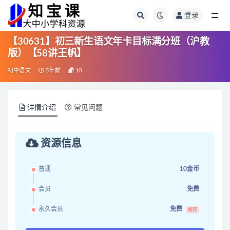
登录
全部
【30631】初三新生语文年卡目标满分班（沪教
版）【58讲王帆】
初中语文
5年前
10
详情介绍
常见问题
资源信息
普通
10金币
会员
免费
永久会员
免费
推荐