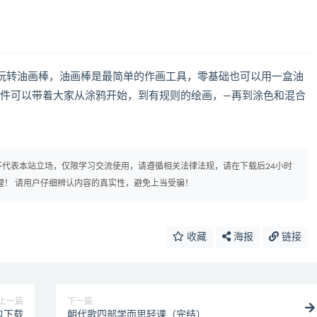
玩转油画棒，油画棒是最简单的作画工具，零基础也可以用一盒油
课件可以带着大家从涂鸦开始，到有规则的绘画，—再到涂色和混合
代表本站立场，仅限学习交流使用，请遵循相关法律法规，请在下载后24小时
理！ 请用户仔细辨认内容的真实性，避免上当受骗！
收藏
海报
链接
上一篇
下一篇
包下载
朝代歌四部学而思轻课（完结）