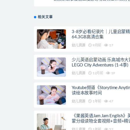
相关文章
3-8岁必看纪录片｜儿童启蒙
64.3GB高清合集
幼儿资源
9月前
17
少儿英语启蒙动画 乐高城市大
LEGO City Adventures (1-4季)
幼儿资源
12月前
19
Youtube频道《Storytime Anyt
读绘本故事时间
幼儿资源
1年前
47
《果酱英语Jam Jam English
蒙分级读物全套视频+音频+精
案
幼儿资源
1年前
52