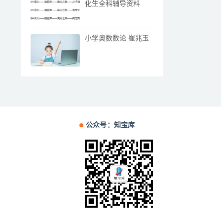
化生全科辅导资料
小学奥数数论 崔兆玉
公众号：知宝库