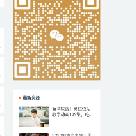
0
本
0
最新资源
0
台湾原版！英语语法
教学动画139集，吃透
中小学语法所有知识
点！
0
2022刘杰高考物理腾