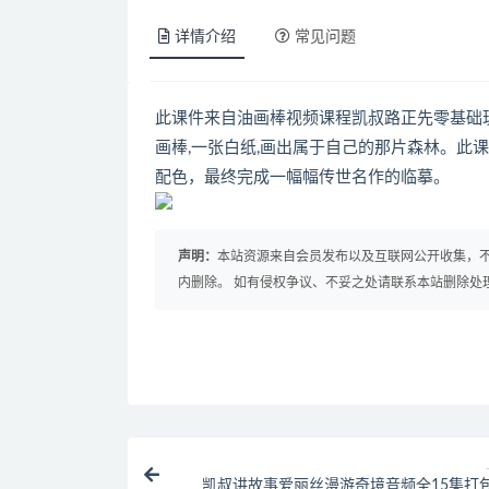
详情介绍
常见问题
此课件来自油画棒视频课程凯叔路正先零基础
画棒,一张白纸,画出属于自己的那片森林。此
配色，最终完成一幅幅传世名作的临摹。
声明：
本站资源来自会员发布以及互联网公开收集，不
内删除。 如有侵权争议、不妥之处请联系本站删除处
凯叔讲故事爱丽丝漫游奇境音频全15集打