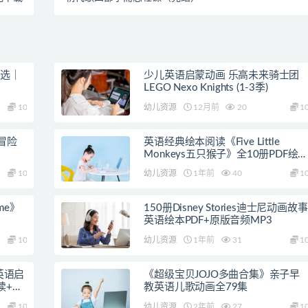
精选｜
少儿英语启蒙动画 乐高未来骑士团
LEGO Nexo Knights (1-3季)
10
幼儿资源
12月前
20
1
冒险
英语经典绘本阅读《Five Little
Monkeys五只猴子》全10册PDF绘
+音频
10
幼儿资源
1年前
40
1
ime》
150册Disney Stories迪士尼动画故事
英语绘本PDF+原版音频MP3
10
幼儿资源
1年前
31
1
》英语启
《超级宝贝JOJO多曲合集》亲子早
读+教
教英语儿歌动画全79集
10
幼儿资源
2年前
27
1