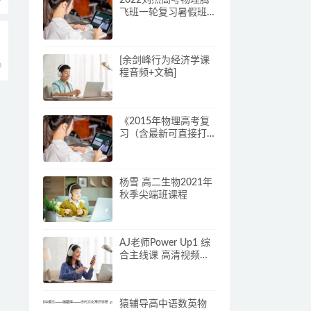
飞班一轮复习暑假班
完结
[余剑峰行为经济学课
0
程音频+文稿]
《2015年物理高考复
习（含最新可直接打
印讲义）》
杨雪 高二生物2021年
秋季尖端班课程
AJ老师Power Up1 综
合主线课 高清视频课
程
猿辅导高中语数英物