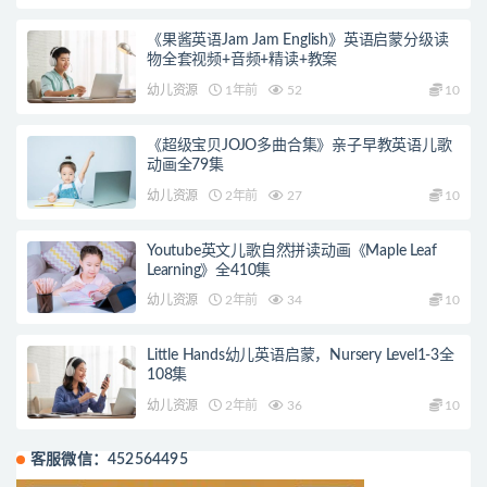
《果酱英语Jam Jam English》英语启蒙分级读
物全套视频+音频+精读+教案
幼儿资源
1年前
52
10
《超级宝贝JOJO多曲合集》亲子早教英语儿歌
动画全79集
幼儿资源
2年前
27
10
Youtube英文儿歌自然拼读动画《Maple Leaf
Learning》全410集
幼儿资源
2年前
34
10
Little Hands幼儿英语启蒙，Nursery Level1-3全
108集
幼儿资源
2年前
36
10
客服微信：452564495