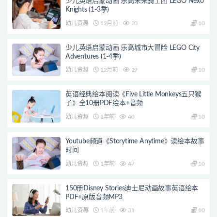
少儿英语启蒙动画 乐高未来骑士团 LEGO Nexo
Knights (1-3季)
幼儿资源
12月前
20
10
少儿英语启蒙动画 乐高城市大冒险 LEGO City
Adventures (1-4季)
幼儿资源
12月前
19
10
英语经典绘本阅读《Five Little Monkeys五只猴
子》全10册PDF绘本+音频
幼儿资源
1年前
40
10
Youtube频道《Storytime Anytime》读绘本故事
时间
幼儿资源
1年前
47
10
150册Disney Stories迪士尼动画故事英语绘本
PDF+原版音频MP3
幼儿资源
1年前
31
10