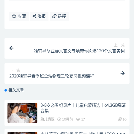
收藏
海报
链接
上一篇
猿辅导胡亚静文言文专项带你刷爆120个文言实词
下一篇
2020猿辅导春季班仝浩物理二轮复习视频课程
相关文章
3-8岁必看纪录片｜儿童启蒙精选｜64.3GB高清
合集
幼儿资源
10月前
17
10