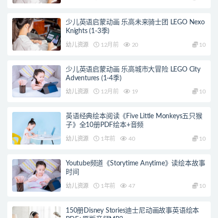
少儿英语启蒙动画 乐高未来骑士团 LEGO Nexo
Knights (1-3季)
幼儿资源
12月前
20
10
少儿英语启蒙动画 乐高城市大冒险 LEGO City
Adventures (1-4季)
幼儿资源
12月前
19
10
英语经典绘本阅读《Five Little Monkeys五只猴
子》全10册PDF绘本+音频
幼儿资源
1年前
40
10
Youtube频道《Storytime Anytime》读绘本故事
时间
幼儿资源
1年前
47
10
150册Disney Stories迪士尼动画故事英语绘本