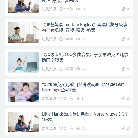
PDF+原版音频MP3
幼儿资源
1年前
31
10
《果酱英语Jam Jam English》英语启蒙分级读
物全套视频+音频+精读+教案
幼儿资源
1年前
52
10
《超级宝贝JOJO多曲合集》亲子早教英语儿歌
动画全79集
幼儿资源
2年前
27
10
Youtube英文儿歌自然拼读动画《Maple Leaf
Learning》全410集
幼儿资源
2年前
34
10
Little Hands幼儿英语启蒙，Nursery Level1-3全
108集
幼儿资源
2年前
36
10