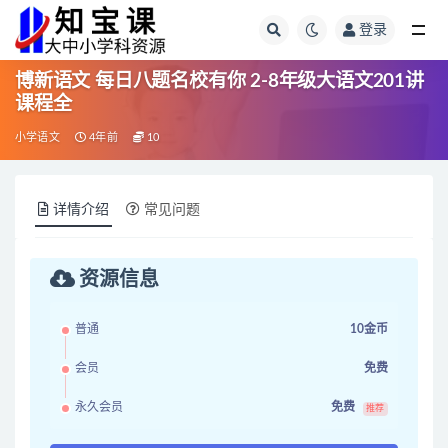
登录
全部
博新语文 每日八题名校有你 2-8年级大语文201讲
课程全
小学语文
4年前
10
详情介绍
常见问题
资源信息
普通
10金币
会员
免费
永久会员
免费
推荐