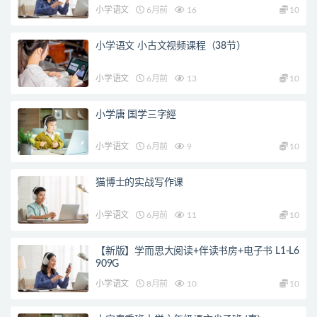
小学语文
6月前
16
10
小学语文 小古文视频课程（38节）
小学语文
6月前
13
10
小学唐 国学三字經
小学语文
6月前
9
10
猫博士的实战写作课
小学语文
6月前
11
10
【新版】学而思大阅读+伴读书房+电子书 L1-L6
909G
小学语文
8月前
10
10