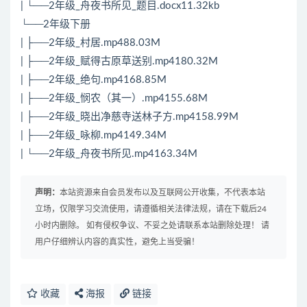
| └──2年级_舟夜书所见_题目.docx11.32kb
└──2年级下册
| ├──2年级_村居.mp488.03M
| ├──2年级_赋得古原草送别.mp4180.32M
| ├──2年级_绝句.mp4168.85M
| ├──2年级_悯农（其一）.mp4155.68M
| ├──2年级_晓出净慈寺送林子方.mp4158.99M
| ├──2年级_咏柳.mp4149.34M
| └──2年级_舟夜书所见.mp4163.34M
声明：
本站资源来自会员发布以及互联网公开收集，不代表本站
立场，仅限学习交流使用，请遵循相关法律法规，请在下载后24
小时内删除。 如有侵权争议、不妥之处请联系本站删除处理！ 请
用户仔细辨认内容的真实性，避免上当受骗！
收藏
海报
链接