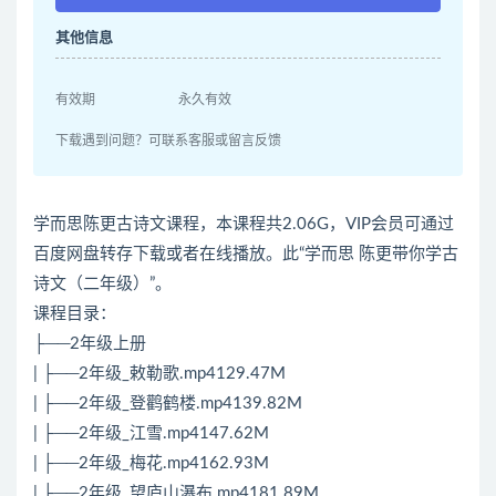
其他信息
有效期
永久有效
下载遇到问题？可联系客服或留言反馈
学而思陈更古诗文课程，本课程共2.06G，VIP会员可通过
百度网盘转存下载或者在线播放。此“学而思 陈更带你学古
诗文（二年级）”。
课程目录：
├──2年级上册
| ├──2年级_敕勒歌.mp4129.47M
| ├──2年级_登鹳鹤楼.mp4139.82M
| ├──2年级_江雪.mp4147.62M
| ├──2年级_梅花.mp4162.93M
| ├──2年级_望庐山瀑布.mp4181.89M