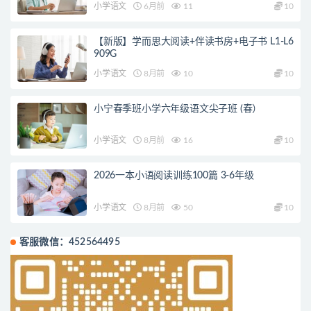
小学语文
6月前
11
10
【新版】学而思大阅读+伴读书房+电子书 L1-L6
909G
小学语文
8月前
10
10
小宁春季班小学六年级语文尖子班 (春）
小学语文
8月前
16
10
2026一本小语阅读训练100篇 3-6年级
小学语文
8月前
50
10
客服微信：452564495