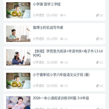
小学唐 国学三字經
小学语文
6月前
9
10
猫博士的实战写作课
小学语文
6月前
11
10
【新版】学而思大阅读+伴读书房+电子书 L1-L6
909G
小学语文
8月前
10
10
小宁春季班小学六年级语文尖子班 (春）
小学语文
8月前
15
10
2026一本小语阅读训练100篇 3-6年级