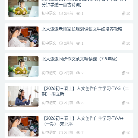
分钟学透一首古诗词】
初中语文
2月前
1
10
北大派派老师家长规划课语文牛娃培养攻略
初中语文
2月前
1
10
北大派派同步作文范文精读课（7-9年级）
初中语文
2月前
2
10
【2026初三春上】人文创作自主学习·TY·S（二
期）-周立昕
初中语文
2月前
8
10
【2026初三春上】人文创作自主学习·TY·A+
（一期）-宋北平
初中语文
2月前
7
10