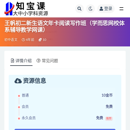
登录
全部
王帆初二新生语文年卡阅读写作班（学而思网校体
系辅导教学网课）
初中语文
4年前
10
详情介绍
常见问题
资源信息
普通
10金币
会员
免费
永久会员
免费
推荐