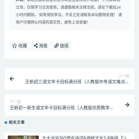
声明：
本站资源来自会员发布以及互联网公开收集，不代表本站
立场，仅限学习交流使用，请遵循相关法律法规，请在下载后24
小时内删除。 如有侵权争议、不妥之处请联系本站删除处理！ 请
用户仔细辨认内容的真实性，避免上当受骗！
收藏
海报
链接
上一篇
王帆初三语文年卡目标满分班（人教版中考语文难点突
破）
下一篇
王帆初一新生语文年卡目标满分班（人教版优质教学课
程）
相关文章
北大派派365堂古诗词&传统文化1-9年级【八