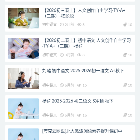
【2026初三春上】人文创作自主学习·TY·A+
（二期）-嵇聪聪
初中语文
2月前
8
10
【2026初二春上】初中语文 人文创作自主学习
·TY·A+（二期）-杨荷
初中语文
3月前
8
10
刘璐 初中语文 2025-2026初一语文 A+秋下
初中语文
6月前
15
10
杨荷 2025-2026 初二语文 S冲顶 秋下
初中语文
6月前
16
10
[夸克云网盘]北大派派阅读素养提升课初中