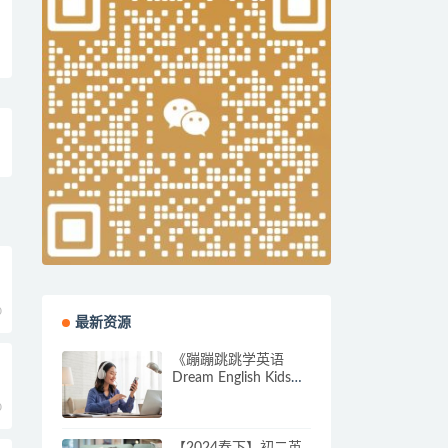
0
最新资源
《蹦蹦跳跳学英语
Dream English Kids》
全52集下载
0
【2024春下】初二英