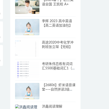
语全国 王凯皎 A+
0
李辉 2023 高中英语
【高二英语加油包】
0
高途2020中考化学冲
刺班张立琛【完结】
0
考研朱伟恋练有词词
汇5500基础词汇1（全
20集）
【26806】虾米语音课
堂——自然拼读2级
（小低年级必学）
【10讲 杨雅静】
洪鑫阅读理解