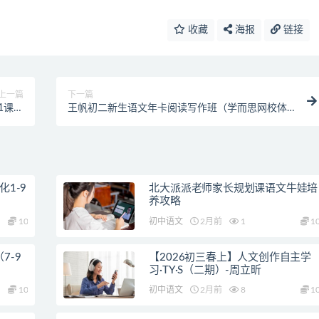
收藏
海报
链接
上一篇
下一篇
1课时
王帆初二新生语文年卡阅读写作班（学而思网校体
程完）
系辅导教学网课）
1-9
北大派派老师家长规划课语文牛娃培
】
养攻略
10
初中语文
2月前
1
1
7-9
【2026初三春上】人文创作自主学
习·TY·S（二期）-周立昕
10
初中语文
2月前
8
1