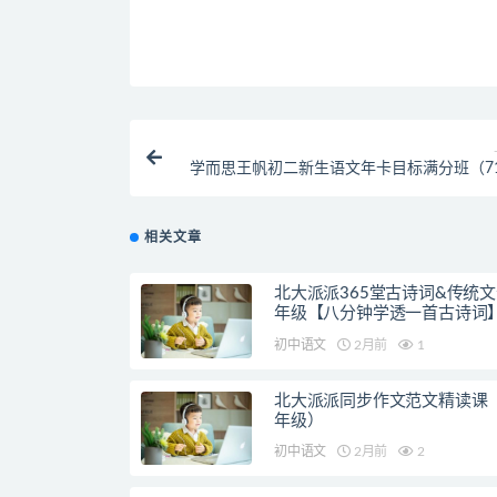
学而思王帆初二新生语文年卡目标满分班（7
苏教版四季课
相关文章
北大派派365堂古诗词&传统文化
年级【八分钟学透一首古诗词
初中语文
2月前
1
北大派派同步作文范文精读课（
年级）
初中语文
2月前
2