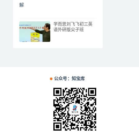
学而思刘飞飞初三英
语外研版尖子班
公众号：知宝库