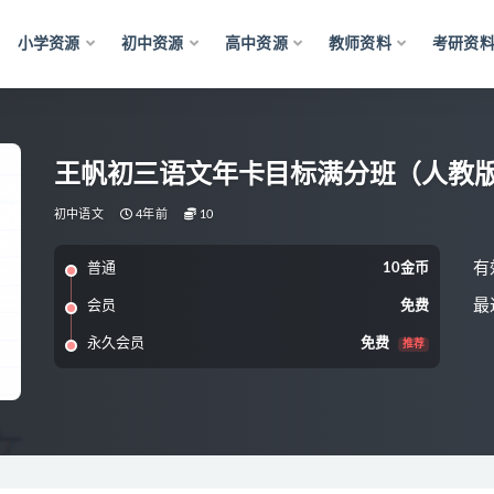
小学资源
初中资源
高中资源
教师资料
考研资
王帆初三语文年卡目标满分班（人教
初中语文
4年前
10
有
普通
10金币
最
会员
免费
永久会员
免费
推荐