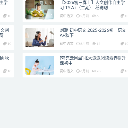
主学
【2026初三春上】人文创作自主学
习·TY·A+（二期）-嵇聪聪
10
初中语文
2月前
6
1
人文创
刘璐 初中语文 2025-2026初一语文
荷
A+秋下
10
初中语文
6月前
15
1
冲顶 秋
[夸克云网盘]北大派派阅读素养提升
课初中
10
初中语文
6月前
28
1