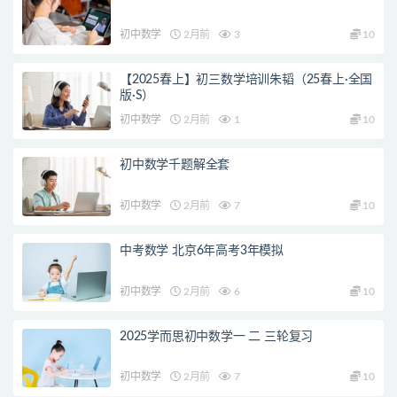
初中数学
2月前
3
10
【2025春上】初三数学培训朱韬（25春上·全国
版·S）
初中数学
2月前
1
10
初中数学千题解全套
初中数学
2月前
7
10
中考数学 北京6年高考3年模拟
初中数学
2月前
6
10
2025学而思初中数学一 二 三轮复习
初中数学
2月前
7
10