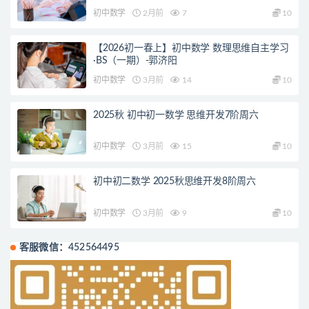
初中数学
2月前
7
10
【2026初一春上】初中数学 数理思维自主学习
·BS（一期）-郭济阳
初中数学
3月前
14
10
2025秋 初中初一数学 思维开发7阶周六
初中数学
3月前
15
10
初中初二数学 2025秋思维开发8阶周六
初中数学
3月前
9
10
客服微信：452564495