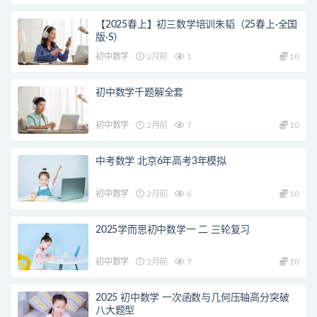
【2025春上】初三数学培训朱韬（25春上·全国
版·S）
初中数学
2月前
1
10
初中数学千题解全套
初中数学
2月前
7
10
中考数学 北京6年高考3年模拟
初中数学
2月前
6
10
2025学而思初中数学一 二 三轮复习
初中数学
2月前
7
10
2025 初中数学 一次函数与几何压轴高分突破
八大题型