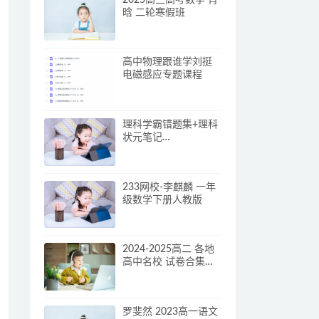
晗 二轮寒假班
高中物理跟谁学刘挺
电磁感应专题课程
理科学霸错题集+理科
状元笔记
+pdf+word+160M
233网校-李麒麟 一年
级数学下册人教版
2024-2025高二 各地
高中名校 试卷合集
2025 3月73套合集打
包
罗斐然 2023高一语文