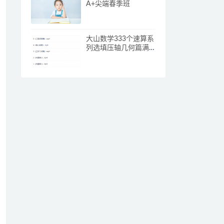
A+尖端春季班
大山数学333个速算系
列选填压轴几何篇满
分突破（上）视频课
程