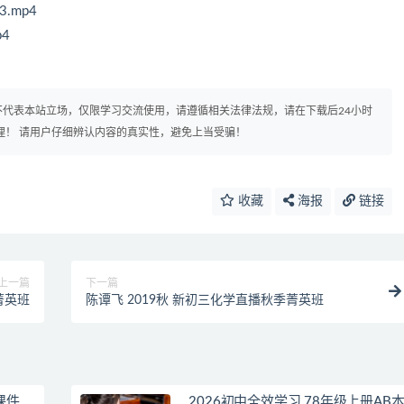
.mp4
4
代表本站立场，仅限学习交流使用，请遵循相关法律法规，请在下载后24小时
理！ 请用户仔细辨认内容的真实性，避免上当受骗！
收藏
海报
链接
上一篇
下一篇
菁英班
陈谭飞 2019秋 新初三化学直播秋季菁英班
课件
2026初中全效学习 78年级上册AB