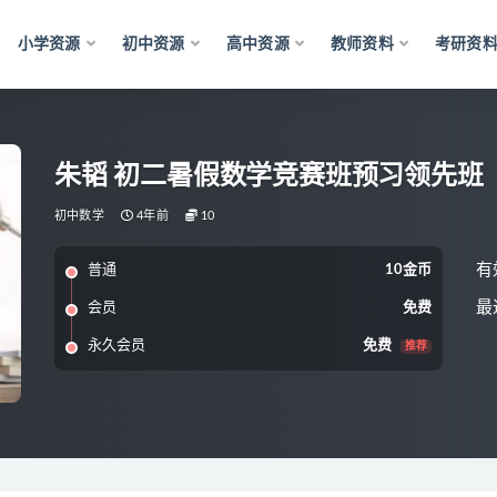
小学资源
初中资源
高中资源
教师资料
考研资
朱韬 初二暑假数学竞赛班预习领先班
初中数学
4年前
10
有
普通
10金币
最
会员
免费
永久会员
免费
推荐