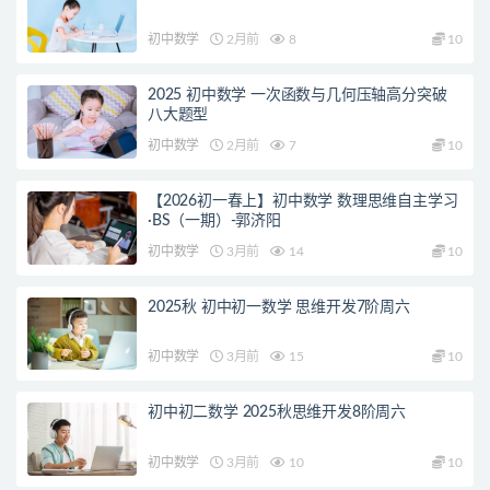
初中数学
2月前
8
10
2025 初中数学 一次函数与几何压轴高分突破
八大题型
初中数学
2月前
7
10
【2026初一春上】初中数学 数理思维自主学习
·BS（一期）-郭济阳
初中数学
3月前
14
10
2025秋 初中初一数学 思维开发7阶周六
初中数学
3月前
15
10
初中初二数学 2025秋思维开发8阶周六
初中数学
3月前
10
10