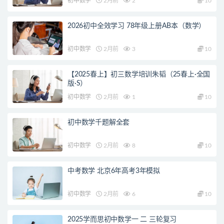
初中数学
2月前
2
10
2026初中全效学习 78年级上册AB本（数学）
初中数学
2月前
3
10
【2025春上】初三数学培训朱韬（25春上·全国
版·S）
初中数学
2月前
1
10
初中数学千题解全套
初中数学
2月前
8
10
中考数学 北京6年高考3年模拟
初中数学
2月前
6
10
2025学而思初中数学一 二 三轮复习