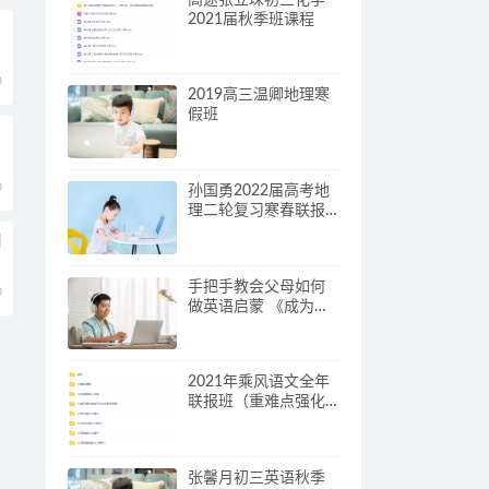
2021届秋季班课程
0
2019高三温卿地理寒
假班
0
孙国勇2022届高考地
理二轮复习寒春联报
寒假班
周
手把手教会父母如何
0
做英语启蒙 《成为孩
子的英语启蒙老师》
2021年乘风语文全年
联报班（重难点强化
训练）
张馨月初三英语秋季