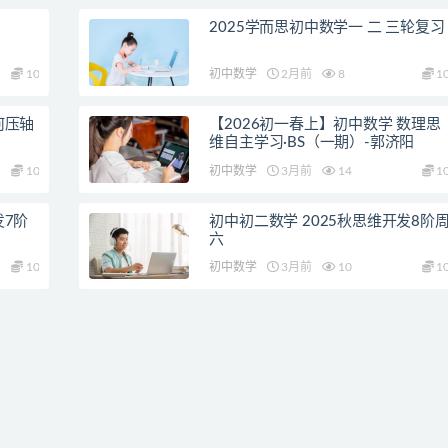
2025学而思初中数学一 二 三轮复习
10
初中数学
2月前
8
1
何压轴
【2026初一春上】初中数学 数理思
维自主学习·BS（一期）-郭济阳
10
初中数学
3月前
14
1
发7阶
初中初二数学 2025秋思维开发8阶
六
10
初中数学
3月前
10
1