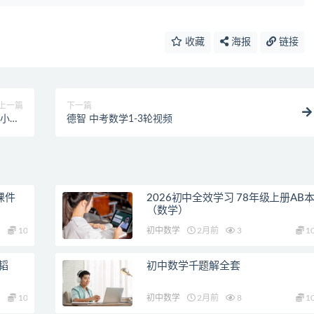
收藏
海报
链接
上一篇
下一篇
小磊-
德智 中考数学1-3轮视频
韩春成
课件
2026初中全效学习 78年级上册AB
（数学）
10
初中数学
2月前
3
1
韬
初中数学千题解全套
10
初中数学
2月前
8
1