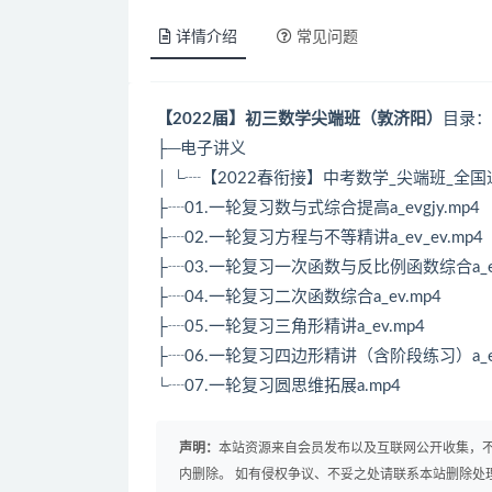
详情介绍
常见问题
【2022届】初三数学尖端班（敦济阳）
目录：
├─电子讲义
│ └┈【2022春衔接】中考数学_尖端班_全国通
├┈01.一轮复习数与式综合提高a_evgjy.mp4
├┈02.一轮复习方程与不等精讲a_ev_ev.mp4
├┈03.一轮复习一次函数与反比例函数综合a_ev_
├┈04.一轮复习二次函数综合a_ev.mp4
├┈05.一轮复习三角形精讲a_ev.mp4
├┈06.一轮复习四边形精讲（含阶段练习）a_ev
└┈07.一轮复习圆思维拓展a.mp4
声明：
本站资源来自会员发布以及互联网公开收集，不
内删除。 如有侵权争议、不妥之处请联系本站删除处