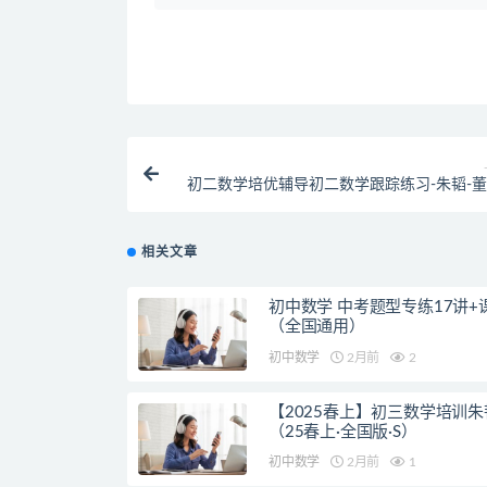
初二数学培优辅导初二数学跟踪练习-朱韬-董
相关文章
初中数学 中考题型专练17讲+
（全国通用）
初中数学
2月前
2
【2025春上】初三数学培训朱
（25春上·全国版·S）
初中数学
2月前
1