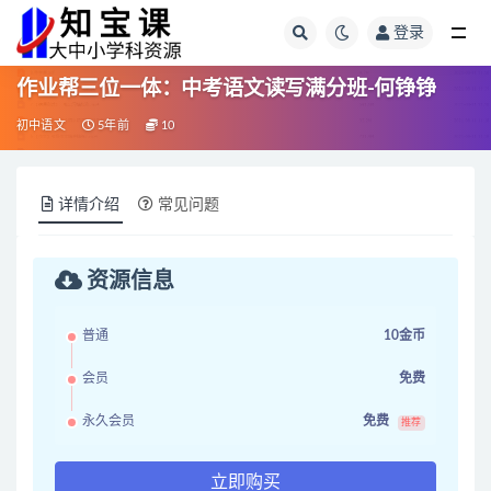
登录
全部
作业帮三位一体：中考语文读写满分班-何铮铮
初中语文
5年前
10
详情介绍
常见问题
资源信息
普通
10金币
会员
免费
永久会员
免费
推荐
立即购买