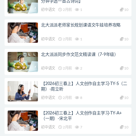
分钟学透一首古诗词】
初中语文
2月前
1
10
北大派派老师家长规划课语文牛娃培养攻略
初中语文
2月前
1
10
北大派派同步作文范文精读课（7-9年级）
初中语文
2月前
2
10
【2026初三春上】人文创作自主学习·TY·S（二
期）-周立昕
初中语文
2月前
8
10
【2026初三春上】人文创作自主学习·TY·A+
（一期）-宋北平
初中语文
2月前
7
10