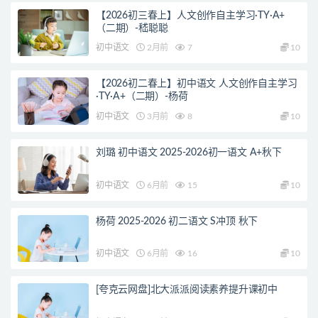
【2026初三春上】人文创作自主学习·TY·A+
（二期）-嵇聪聪
初中语文
2月前
7
10
【2026初二春上】初中语文 人文创作自主学习
·TY·A+（二期）-杨荷
初中语文
3月前
8
10
刘璐 初中语文 2025-2026初一语文 A+秋下
初中语文
6月前
15
10
杨荷 2025-2026 初二语文 S冲顶 秋下
初中语文
6月前
16
10
[夸克云网盘]北大派派阅读素养提升课初中