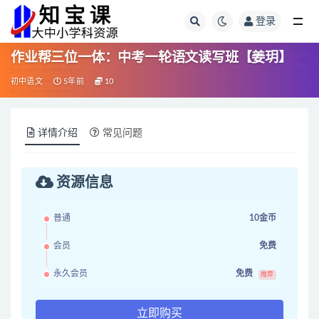
登录
全部
作业帮三位一体：中考一轮语文读写班【姜玥】
初中语文
5年前
10
详情介绍
常见问题
资源信息
普通
10金币
会员
免费
永久会员
免费
推荐
立即购买