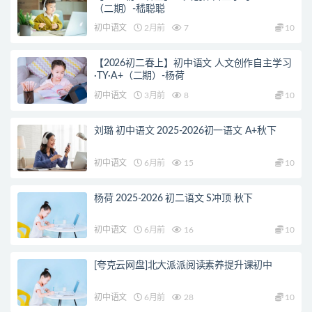
（二期）-嵇聪聪
初中语文
2月前
7
10
【2026初二春上】初中语文 人文创作自主学习
·TY·A+（二期）-杨荷
初中语文
3月前
8
10
刘璐 初中语文 2025-2026初一语文 A+秋下
初中语文
6月前
15
10
杨荷 2025-2026 初二语文 S冲顶 秋下
初中语文
6月前
16
10
[夸克云网盘]北大派派阅读素养提升课初中
初中语文
6月前
28
10